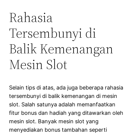
Rahasia
Tersembunyi di
Balik Kemenangan
Mesin Slot
Selain tips di atas, ada juga beberapa rahasia
tersembunyi di balik kemenangan di mesin
slot. Salah satunya adalah memanfaatkan
fitur bonus dan hadiah yang ditawarkan oleh
mesin slot. Banyak mesin slot yang
menyediakan bonus tambahan seperti