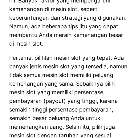
ini. Banyak faktor yang mempengaruhi
kemenangan di mesin slot, seperti
keberuntungan dan strategi yang digunakan.
Namun, ada beberapa tips jitu yang dapat
membantu Anda meraih kemenangan besar
di mesin slot.
Pertama, pilihlah mesin slot yang tepat. Ada
banyak jenis mesin slot yang tersedia, namun
tidak semua mesin slot memiliki peluang
kemenangan yang sama. Sebaiknya pilih
mesin slot yang memiliki persentase
pembayaran (payout) yang tinggi, karena
semakin tinggi persentase pembayaran,
semakin besar peluang Anda untuk
memenangkan uang. Selain itu, pilih juga
mesin slot dengan taruhan yang sesuai