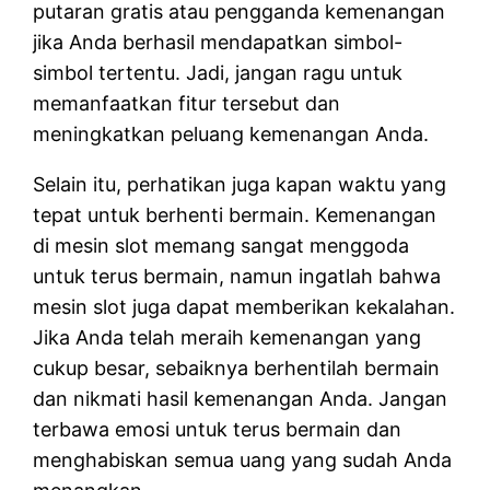
putaran gratis atau pengganda kemenangan
jika Anda berhasil mendapatkan simbol-
simbol tertentu. Jadi, jangan ragu untuk
memanfaatkan fitur tersebut dan
meningkatkan peluang kemenangan Anda.
Selain itu, perhatikan juga kapan waktu yang
tepat untuk berhenti bermain. Kemenangan
di mesin slot memang sangat menggoda
untuk terus bermain, namun ingatlah bahwa
mesin slot juga dapat memberikan kekalahan.
Jika Anda telah meraih kemenangan yang
cukup besar, sebaiknya berhentilah bermain
dan nikmati hasil kemenangan Anda. Jangan
terbawa emosi untuk terus bermain dan
menghabiskan semua uang yang sudah Anda